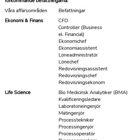
förkommande befattningarna:
Våra affärsområden
Befattningar
Ekonomi &
Finans
CFO
Controller (Business
el. Financial)
Ekonomichef
Ekonomiassistent
Löneadministratör
Lönechef
Redovisningsassistent
Redovisningschef
Redovisningsekonom
Life Science
Bio Medicinsk Analytiker (BMA)
Kvalificeringsledare
Laboratorieingenjör
Mätingenjör
Processtekniker
Processingenjör
Processoperatör