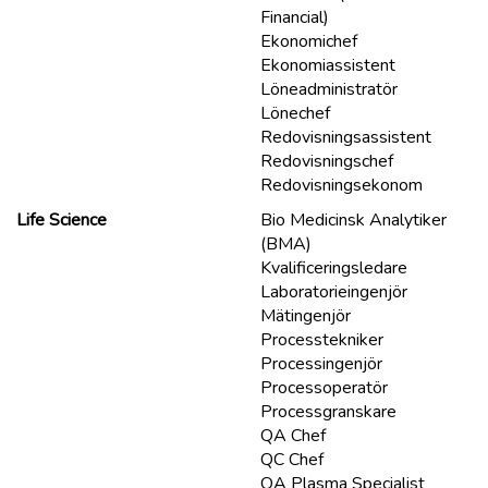
Financial)
Ekonomichef
Ekonomiassistent
Löneadministratör
Lönechef
Redovisningsassistent
Redovisningschef
Redovisningsekonom
Life Science
Bio Medicinsk Analytiker
(BMA)
Kvalificeringsledare
Laboratorieingenjör
Mätingenjör
Processtekniker
Processingenjör
Processoperatör
Processgranskare
QA Chef
QC Chef
QA Plasma Specialist