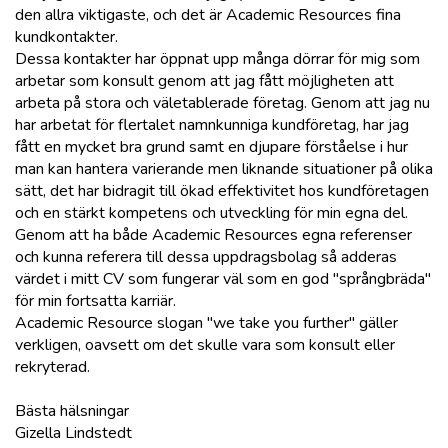
den allra viktigaste, och det är Academic Resources fina
kundkontakter.
Dessa kontakter har öppnat upp många dörrar för mig som
arbetar som konsult genom att jag fått möjligheten att
arbeta på stora och väletablerade företag. Genom att jag nu
har arbetat för flertalet namnkunniga kundföretag, har jag
fått en mycket bra grund samt en djupare förståelse i hur
man kan hantera varierande men liknande situationer på olika
sätt, det har bidragit till ökad effektivitet hos kundföretagen
och en stärkt kompetens och utveckling för min egna del.
Genom att ha både Academic Resources egna referenser
och kunna referera till dessa uppdragsbolag så adderas
värdet i mitt CV som fungerar väl som en god "språngbräda"
för min fortsatta karriär.
Academic Resource slogan "we take you further" gäller
verkligen, oavsett om det skulle vara som konsult eller
rekryterad.
Bästa hälsningar
Gizella Lindstedt